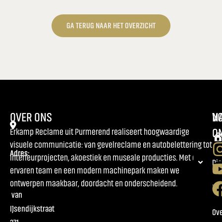
GA TERUG NAAR HET OVERZICHT
OVER ONS
NA
V
O
Erkamp Reclame uit Purmerend realiseert hoogwaardige
visuele communicatie: van gevelreclame en autobelettering tot
Adres:
interieurprojecten, akoestiek en museale producties. Met een
Ho
Di
ervaren team en een modern machinepark maken we
ontwerpen maakbaar, doordacht en onderscheidend.
Pr
van
IJsendijkstraat
Ov