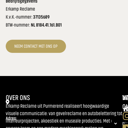
Bedrijfsgegevens
Erkamp Reclame
K.v.K.-nummer:
37135689
BTW-nummer:
NL 8184.41.161.B01
NEEM CONTACT MET ONS OP
OVER ONS
NA
V
O
Erkamp Reclame uit Purmerend realiseert hoogwaardige
visuele communicatie: van gevelreclame en autobelettering tot
Adres:
interieurprojecten, akoestiek en museale producties. Met een
Ho
Di