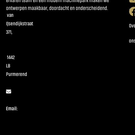
ervaren team en een modern machinepark maken we
ontwerpen maakbaar, doordacht en onderscheidend.
Pr
van
IJsendijkstraat
Ov
371,
on
1442
LB
Purmerend
Email: