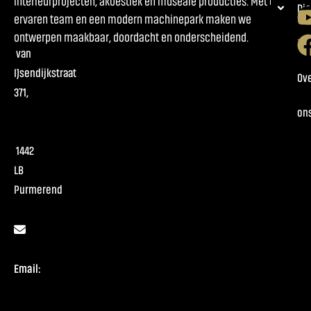
interieurprojecten, akoestiek en museale producties. Met een
Ho
Di
ervaren team en een modern machinepark maken we
ontwerpen maakbaar, doordacht en onderscheidend.
Pr
van
IJsendijkstraat
Ov
371,
on
1442
LB
Purmerend
Email: