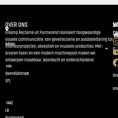
OVER ONS
NA
V
O
Erkamp Reclame uit Purmerend realiseert hoogwaardige
visuele communicatie: van gevelreclame en autobelettering tot
Adres:
interieurprojecten, akoestiek en museale producties. Met een
Ho
Di
ervaren team en een modern machinepark maken we
ontwerpen maakbaar, doordacht en onderscheidend.
Pr
van
IJsendijkstraat
Ov
371,
on
1442
LB
Purmerend