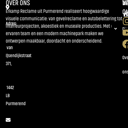
OVER ONS
NA
V
O
Erkamp Reclame uit Purmerend realiseert hoogwaardige
visuele communicatie: van gevelreclame en autobelettering tot
Adres:
interieurprojecten, akoestiek en museale producties. Met een
Ho
Di
ervaren team en een modern machinepark maken we
ontwerpen maakbaar, doordacht en onderscheidend.
Pr
van
IJsendijkstraat
Ov
371,
on
1442
LB
Purmerend