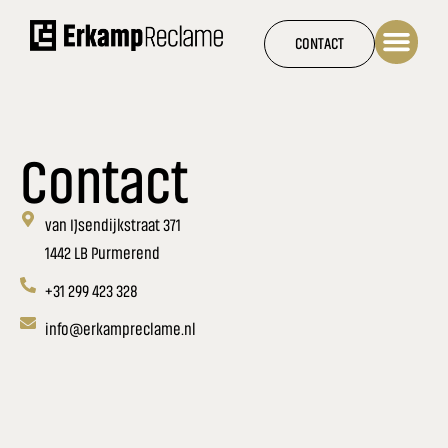
Ga
naar
CONTACT
de
inhoud
Contact
van IJsendijkstraat 371
1442 LB Purmerend
+31 299 423 328
info@erkampreclame.nl