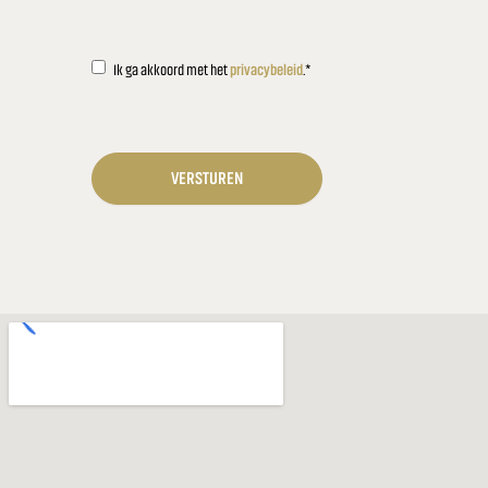
Instemming
*
Ik ga akkoord met het
privacybeleid
.
*
CAPTCHA