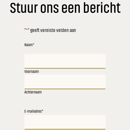
Stuur ons een bericht
"
*
" geeft vereiste velden aan
Naam
*
Voornaam
Achternaam
E-mailadres
*