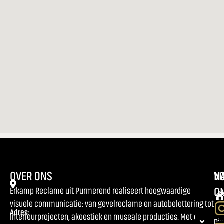
OVER ONS
NA
V
O
Erkamp Reclame uit Purmerend realiseert hoogwaardige
visuele communicatie: van gevelreclame en autobelettering tot
Adres:
interieurprojecten, akoestiek en museale producties. Met een
Ho
Di