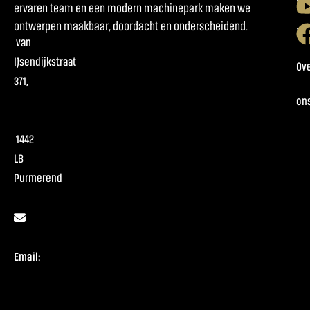
ervaren team en een modern machinepark maken we
ontwerpen maakbaar, doordacht en onderscheidend.
Pr
van
IJsendijkstraat
Ov
371,
on
1442
LB
Purmerend
Email: